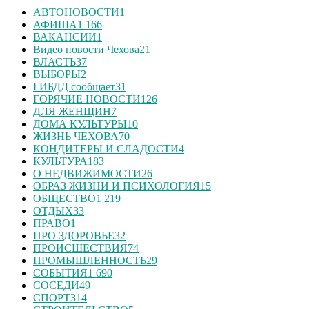
АВТОНОВОСТИ
1
АФИША
1 166
ВАКАНСИИ
1
Видео новости Чехова
21
ВЛАСТЬ
37
ВЫБОРЫ
2
ГИБДД сообщает
31
ГОРЯЧИЕ НОВОСТИ
126
ДЛЯ ЖЕНЩИН
7
ДОМА КУЛЬТУРЫ
10
ЖИЗНЬ ЧЕХОВА
70
КОНДИТЕРЫ И СЛАДОСТИ
4
КУЛЬТУРА
183
О НЕДВИЖИМОСТИ
26
ОБРАЗ ЖИЗНИ И ПСИХОЛОГИЯ
15
ОБЩЕСТВО
1 219
ОТДЫХ
33
ПРАВО
1
ПРО ЗДОРОВЬЕ
32
ПРОИСШЕСТВИЯ
74
ПРОМЫШЛЕННОСТЬ
29
СОБЫТИЯ
1 690
СОСЕДИ
49
СПОРТ
314