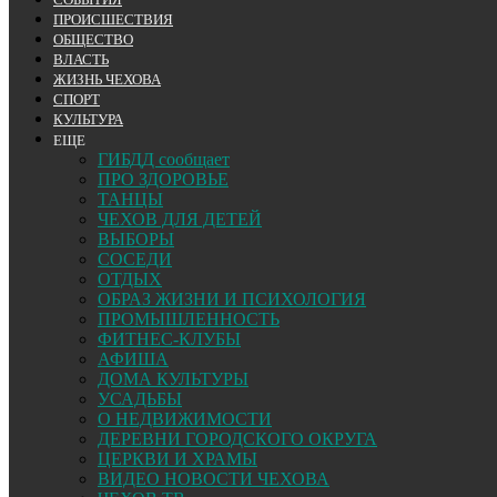
ПРОИСШЕСТВИЯ
ОБЩЕСТВО
ВЛАСТЬ
ЖИЗНЬ ЧЕХОВА
СПОРТ
КУЛЬТУРА
ЕЩЕ
ГИБДД сообщает
ПРО ЗДОРОВЬЕ
ТАНЦЫ
ЧЕХОВ ДЛЯ ДЕТЕЙ
ВЫБОРЫ
СОСЕДИ
ОТДЫХ
ОБРАЗ ЖИЗНИ И ПСИХОЛОГИЯ
ПРОМЫШЛЕННОСТЬ
ФИТНЕС-КЛУБЫ
АФИША
ДОМА КУЛЬТУРЫ
УСАДЬБЫ
О НЕДВИЖИМОСТИ
ДЕРЕВНИ ГОРОДСКОГО ОКРУГА
ЦЕРКВИ И ХРАМЫ
ВИДЕО НОВОСТИ ЧЕХОВА