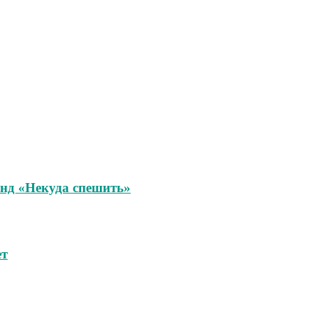
унд «Некуда спешить»
ет