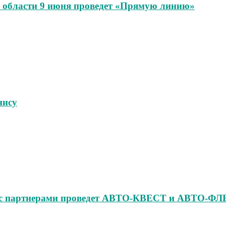
области 9 июня проведет «Прямую линию»
нису
но с партнерами проведет АВТО‑КВЕСТ и АВТО‑