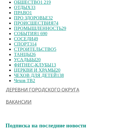
ОБЩЕСТВО
1 219
ОТДЫХ
33
ПРАВО
1
ПРО ЗДОРОВЬЕ
32
ПРОИСШЕСТВИЯ
74
ПРОМЫШЛЕННОСТЬ
29
СОБЫТИЯ
1 690
СОСЕДИ
49
СПОРТ
314
СТРОИТЕЛЬСТВО
5
ТАНЦЫ
26
УСАДЬБЫ
20
ФИТНЕС-КЛУБЫ
13
ЦЕРКВИ И ХРАМЫ
20
ЧЕХОВ ДЛЯ ДЕТЕЙ
138
Чехов ТВ
2
ДЕРЕВНИ ГОРОДСКОГО ОКРУГА
ВАКАНСИИ
Подписка на последние новости