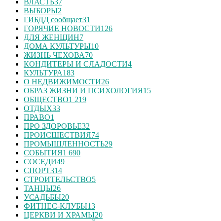
ВЛАСТЬ
37
ВЫБОРЫ
2
ГИБДД сообщает
31
ГОРЯЧИЕ НОВОСТИ
126
ДЛЯ ЖЕНЩИН
7
ДОМА КУЛЬТУРЫ
10
ЖИЗНЬ ЧЕХОВА
70
КОНДИТЕРЫ И СЛАДОСТИ
4
КУЛЬТУРА
183
О НЕДВИЖИМОСТИ
26
ОБРАЗ ЖИЗНИ И ПСИХОЛОГИЯ
15
ОБЩЕСТВО
1 219
ОТДЫХ
33
ПРАВО
1
ПРО ЗДОРОВЬЕ
32
ПРОИСШЕСТВИЯ
74
ПРОМЫШЛЕННОСТЬ
29
СОБЫТИЯ
1 690
СОСЕДИ
49
СПОРТ
314
СТРОИТЕЛЬСТВО
5
ТАНЦЫ
26
УСАДЬБЫ
20
ФИТНЕС-КЛУБЫ
13
ЦЕРКВИ И ХРАМЫ
20