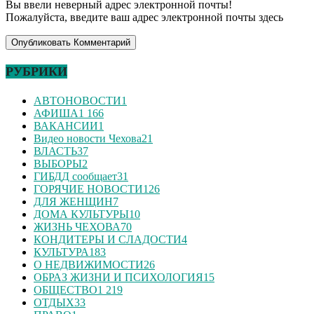
Вы ввели неверный адрес электронной почты!
Пожалуйста, введите ваш адрес электронной почты здесь
РУБРИКИ
АВТОНОВОСТИ
1
АФИША
1 166
ВАКАНСИИ
1
Видео новости Чехова
21
ВЛАСТЬ
37
ВЫБОРЫ
2
ГИБДД сообщает
31
ГОРЯЧИЕ НОВОСТИ
126
ДЛЯ ЖЕНЩИН
7
ДОМА КУЛЬТУРЫ
10
ЖИЗНЬ ЧЕХОВА
70
КОНДИТЕРЫ И СЛАДОСТИ
4
КУЛЬТУРА
183
О НЕДВИЖИМОСТИ
26
ОБРАЗ ЖИЗНИ И ПСИХОЛОГИЯ
15
ОБЩЕСТВО
1 219
ОТДЫХ
33