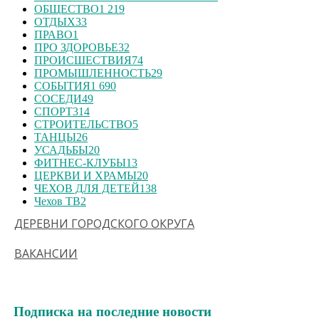
ОБЩЕСТВО
1 219
ОТДЫХ
33
ПРАВО
1
ПРО ЗДОРОВЬЕ
32
ПРОИСШЕСТВИЯ
74
ПРОМЫШЛЕННОСТЬ
29
СОБЫТИЯ
1 690
СОСЕДИ
49
СПОРТ
314
СТРОИТЕЛЬСТВО
5
ТАНЦЫ
26
УСАДЬБЫ
20
ФИТНЕС-КЛУБЫ
13
ЦЕРКВИ И ХРАМЫ
20
ЧЕХОВ ДЛЯ ДЕТЕЙ
138
Чехов ТВ
2
ДЕРЕВНИ ГОРОДСКОГО ОКРУГА
ВАКАНСИИ
Подписка на последние новости