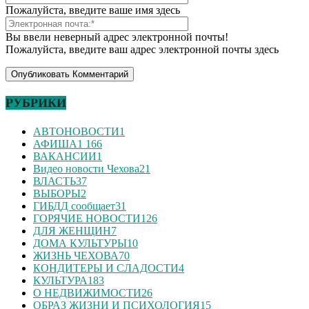
Пожалуйста, введите ваше имя здесь
Вы ввели неверный адрес электронной почты!
Пожалуйста, введите ваш адрес электронной почты здесь
РУБРИКИ
АВТОНОВОСТИ
1
АФИША
1 166
ВАКАНСИИ
1
Видео новости Чехова
21
ВЛАСТЬ
37
ВЫБОРЫ
2
ГИБДД сообщает
31
ГОРЯЧИЕ НОВОСТИ
126
ДЛЯ ЖЕНЩИН
7
ДОМА КУЛЬТУРЫ
10
ЖИЗНЬ ЧЕХОВА
70
КОНДИТЕРЫ И СЛАДОСТИ
4
КУЛЬТУРА
183
О НЕДВИЖИМОСТИ
26
ОБРАЗ ЖИЗНИ И ПСИХОЛОГИЯ
15