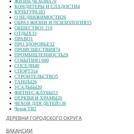
ЖИЗНЬ ЧЕХОВА
70
КОНДИТЕРЫ И СЛАДОСТИ
4
КУЛЬТУРА
183
О НЕДВИЖИМОСТИ
26
ОБРАЗ ЖИЗНИ И ПСИХОЛОГИЯ
15
ОБЩЕСТВО
1 219
ОТДЫХ
33
ПРАВО
1
ПРО ЗДОРОВЬЕ
32
ПРОИСШЕСТВИЯ
74
ПРОМЫШЛЕННОСТЬ
29
СОБЫТИЯ
1 690
СОСЕДИ
49
СПОРТ
314
СТРОИТЕЛЬСТВО
5
ТАНЦЫ
26
УСАДЬБЫ
20
ФИТНЕС-КЛУБЫ
13
ЦЕРКВИ И ХРАМЫ
20
ЧЕХОВ ДЛЯ ДЕТЕЙ
138
Чехов ТВ
2
ДЕРЕВНИ ГОРОДСКОГО ОКРУГА
ВАКАНСИИ