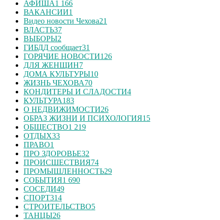
АФИША
1 166
ВАКАНСИИ
1
Видео новости Чехова
21
ВЛАСТЬ
37
ВЫБОРЫ
2
ГИБДД сообщает
31
ГОРЯЧИЕ НОВОСТИ
126
ДЛЯ ЖЕНЩИН
7
ДОМА КУЛЬТУРЫ
10
ЖИЗНЬ ЧЕХОВА
70
КОНДИТЕРЫ И СЛАДОСТИ
4
КУЛЬТУРА
183
О НЕДВИЖИМОСТИ
26
ОБРАЗ ЖИЗНИ И ПСИХОЛОГИЯ
15
ОБЩЕСТВО
1 219
ОТДЫХ
33
ПРАВО
1
ПРО ЗДОРОВЬЕ
32
ПРОИСШЕСТВИЯ
74
ПРОМЫШЛЕННОСТЬ
29
СОБЫТИЯ
1 690
СОСЕДИ
49
СПОРТ
314
СТРОИТЕЛЬСТВО
5
ТАНЦЫ
26