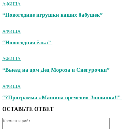
АФИША
“Новогодние игрушки наших бабушек”
АФИША
“Новогодняя ёлка”
АФИША
“Выезд на дом Дед Мороза и Снегурочки”
АФИША
“?Программа «Машина времени» ‼новинка‼”
ОСТАВЬТЕ ОТВЕТ