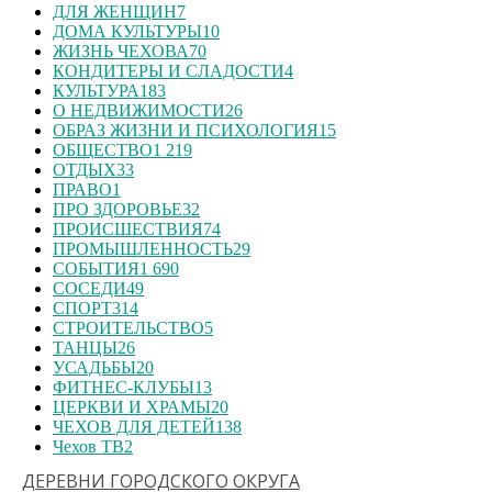
ДЛЯ ЖЕНЩИН
7
ДОМА КУЛЬТУРЫ
10
ЖИЗНЬ ЧЕХОВА
70
КОНДИТЕРЫ И СЛАДОСТИ
4
КУЛЬТУРА
183
О НЕДВИЖИМОСТИ
26
ОБРАЗ ЖИЗНИ И ПСИХОЛОГИЯ
15
ОБЩЕСТВО
1 219
ОТДЫХ
33
ПРАВО
1
ПРО ЗДОРОВЬЕ
32
ПРОИСШЕСТВИЯ
74
ПРОМЫШЛЕННОСТЬ
29
СОБЫТИЯ
1 690
СОСЕДИ
49
СПОРТ
314
СТРОИТЕЛЬСТВО
5
ТАНЦЫ
26
УСАДЬБЫ
20
ФИТНЕС-КЛУБЫ
13
ЦЕРКВИ И ХРАМЫ
20
ЧЕХОВ ДЛЯ ДЕТЕЙ
138
Чехов ТВ
2
ДЕРЕВНИ ГОРОДСКОГО ОКРУГА