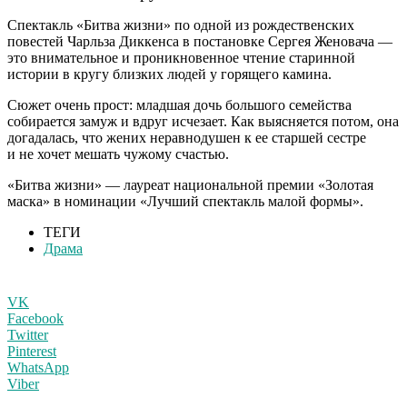
С
пектакль «Битва жизни» по одной из рождественских
повестей Чарльза Диккенса в постановке Сергея Женовача —
это внимательное и проникновенное чтение старинной
истории в кругу близких людей у горящего камина.
Сюжет очень прост: младшая дочь большого семейства
собирается замуж и вдруг исчезает. Как выясняется потом, она
догадалась, что жених неравнодушен к ее старшей сестре
и не хочет мешать чужому счастью.
«Битва жизни» — лауреат национальной премии «Золотая
маска» в номинации «Лучший спектакль малой формы».
ТЕГИ
Драма
VK
Facebook
Twitter
Pinterest
WhatsApp
Viber