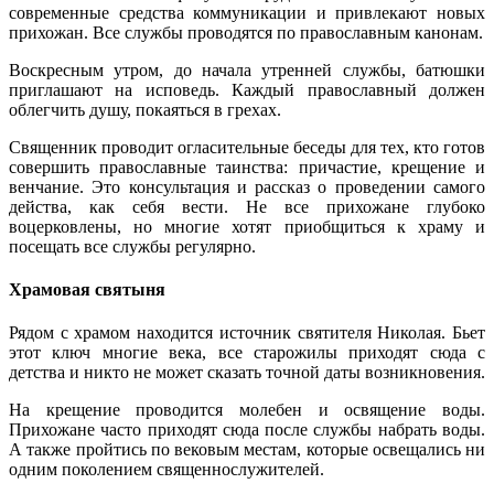
современные средства коммуникации и привлекают новых
прихожан. Все службы проводятся по православным канонам.
Воскресным утром, до начала утренней службы, батюшки
приглашают на исповедь. Каждый православный должен
облегчить душу, покаяться в грехах.
Священник проводит
огласительные
беседы для тех, кто готов
совершить православные таинства: причастие, крещение и
венчание. Это консультация и рассказ о проведении самого
действа, как себя вести. Не все прихожане глубоко
воцерковлены
, но многие хотят приобщиться к храму и
посещать все службы регулярно.
Храмовая святыня
Рядом с храмом находится источник святителя Николая. Бьет
этот ключ многие века, все старожилы приходят сюда с
детства и никто не может сказать точной даты возникновения.
На крещение проводится молебен и освящение воды.
Прихожане часто приходят сюда после службы набрать воды.
А также пройтись по вековым местам, которые освещались ни
одним поколением священнослужителей.