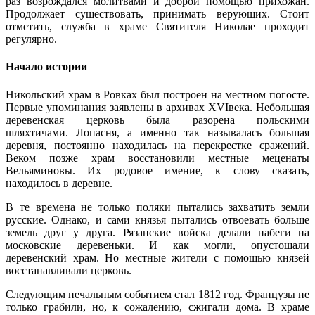
раз возрождался молитвами и доброй помощью прихожан.
Продолжает существовать, принимать верующих. Стоит
отметить, служба в храме Святителя Николае проходит
регулярно.
Начало истории
Никольский храм в
Ровках
был построен на местном погосте.
Первые упоминания заявлены в архивах
XVIвека
. Небольшая
деревенская церковь была разорена польскими
шляхтичами.
Лопасня
, а именно так называлась большая
деревня, постоянно находилась на перекрестке сражений.
Веком позже храм восстановили местные меценаты
Вельяминовы
. Их родовое имение, к слову сказать,
находилось в деревне.
В те времена не только поляки пытались захватить земли
русские. Однако, и сами князья пытались отвоевать больше
земель друг у друга. Рязанские войска делали набеги на
московские деревеньки. И как могли, опустошали
деревенский храм. Но местные жители с помощью князей
восстанавливали церковь.
Следующим печальным событием стал 1812 год. Французы не
только грабили, но, к сожалению, сжигали дома. В храме